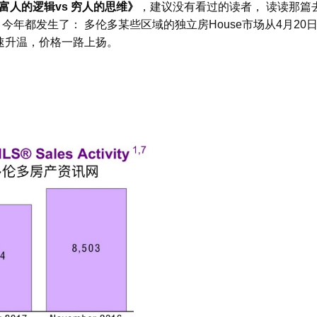
富人的逻辑
vs
穷人的思
维
》
，建议没有看过的读者， 读读那篇
，今年都发生了： 多伦多某些区域的独立房
House
市场从
4
月
20
速升温，价格一路上扬。