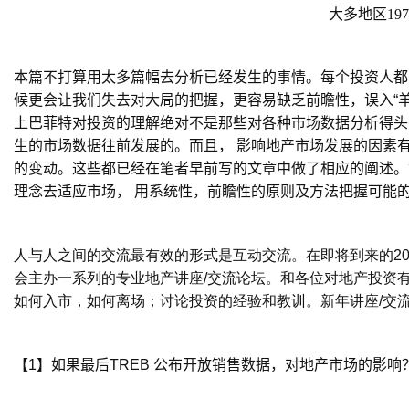
大多地区
197
本篇不打算用太多篇幅去分析已经发生的事情。每个投资人都
候更会让我们失去对大局的把握，更容易缺乏前瞻性，误入“
上巴菲特对投资的理解绝对不是那些对各种市场数据分析得头
生的市场数据往前发展的。而且， 影响地产市场发展的因素
的变动。这些都已经在笔者早前写的文章中做了相应的阐述。
理念去适应市场， 用系统性，前瞻性的原则及方法把握可能
人与人之间的交流最有效的形式是互动交流。在即将到来的
2
会主办一系列的专业地产讲座
/
交流论坛。和各位对地产投资
如何入市，如何离场；讨论投资的经验和教训。新年讲座
/
交
【
1
】如果最后
TREB
公布开放销售数据，对地产市场的影响