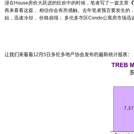
浸在
House
房价大跃进的狂欢中的时候，笔者写了一篇文章
《
再来看看这篇， 相信你会有所感触。去年笔者预言要发生的
始，迅速冷却， 价格崩塌； 多伦多市区
Condo
公寓房市场迅
让我们来看看
12
月
5
日多伦多地产协会发布的最新统计报表：