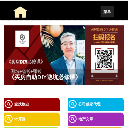
Toggle
菜单
navigation
《买房自助DIY避坑必修课》
查找物业
公司独家代理
计算器
地产文章