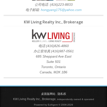
公司电话: (416)223-8833
电子邮箱:
hongyang175@yahoo.com
KW Living Realty Inc., Brokerage
电话:(416)826-4860
办公室传真:(416)987-0561
685 Sheppard Ave East
Suite 501
Toronto, Ontario
Canada, M2K 1B6
桌面版网站
.
隐私权
KW Living Realty Inc., Brokerage
, independently owned & operated
Powered by EziAgent © 2006-2026